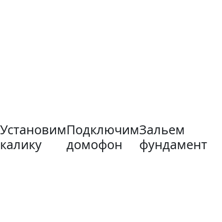
Установим
Подключим
Зальем
калику
домофон
фундамент