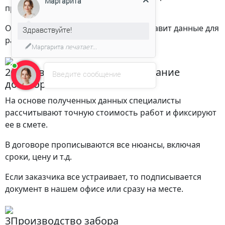
проведет оценку всех параметров.
Здравствуйте!
Он уточнит нюансы по забору и отправит данные для
Мы подготовили для Вас
расчета стоимости.
специальное предложение!
2
Составление сметы и подписание
Введите сообщение
договора.
На основе полученных данных специалисты
рассчитывают точную стоимость работ и фиксируют
ее в смете.
В договоре прописываются все нюансы, включая
сроки, цену и т.д.
Если заказчика все устраивает, то подписывается
документ в нашем офисе или сразу на месте.
3
Производство забора